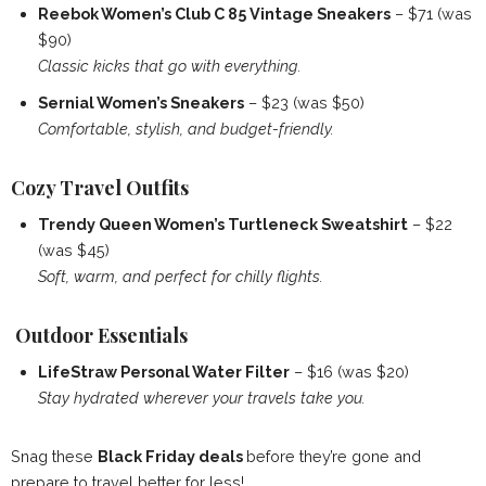
Reebok Women’s Club C 85 Vintage Sneakers
– $71 (was
$90)
Classic kicks that go with everything.
Sernial Women’s Sneakers
– $23 (was $50)
Comfortable, stylish, and budget-friendly.
Cozy Travel Outfits
Trendy Queen Women’s Turtleneck Sweatshirt
– $22
(was $45)
Soft, warm, and perfect for chilly flights.
️
Outdoor Essentials
LifeStraw Personal Water Filter
– $16 (was $20)
Stay hydrated wherever your travels take you.
Snag these
Black Friday deals
before they’re gone and
prepare to travel better for less!