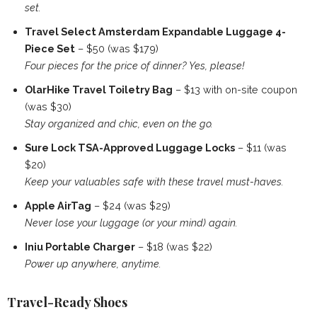
set.
Travel Select Amsterdam Expandable Luggage 4-
Piece Set
– $50 (was $179)
Four pieces for the price of dinner? Yes, please!
OlarHike Travel Toiletry Bag
– $13 with on-site coupon
(was $30)
Stay organized and chic, even on the go.
Sure Lock TSA-Approved Luggage Locks
– $11 (was
$20)
Keep your valuables safe with these travel must-haves.
Apple AirTag
– $24 (was $29)
Never lose your luggage (or your mind) again.
Iniu Portable Charger
– $18 (was $22)
Power up anywhere, anytime.
Travel-Ready Shoes